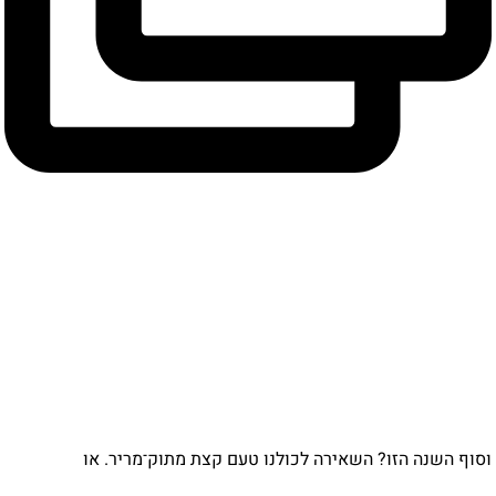
וף השנה הזו? השאירה לכולנו טעם קצת מתוק־מריר. או