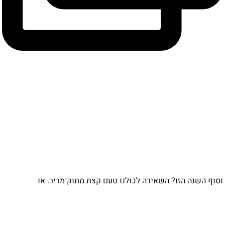
וף השנה הזו? השאירה לכולנו טעם קצת מתוק־מריר. או