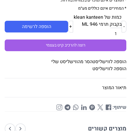
* המוצרים אינם נמכרים בכמויות בודדות.
* המחירים אינם כוללים מע״מ
כמות של klean kanteen
בקבוק תרמי ML 946
-
+
הוספה לרשימה
רוצה להרכיב קיט בעצמי
הוספה לווישליסט
הסר מהווישליסט שלי
הוספה לווישליסט
תיאור המוצר
שיתוף:
מוצרים קשורים