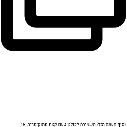
וף השנה הזו? השאירה לכולנו טעם קצת מתוק־מריר. או