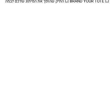
💥 BRAND YOUR TOTE 💥 התיק שהופך את המיתוג שלכם לבמה