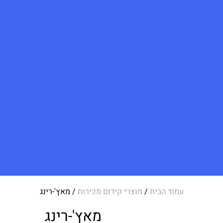
עמוד הבית
/
מוצרי קידום מכירות
/ מאץ'-רינג
מאץ'-רינג