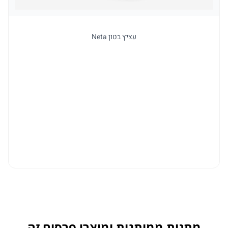
עציץ בטון Neta
למו
מתנות ממותגות ומוצרי פרסום זה