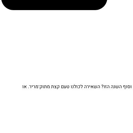
וף השנה הזו? השאירה לכולנו טעם קצת מתוק־מריר. או