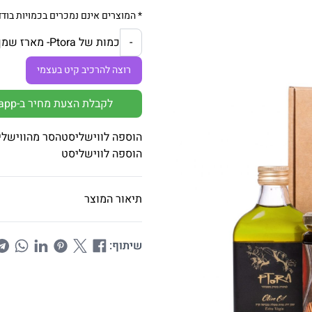
* המוצרים אינם נמכרים בכמויות בודד
כמות של Ptora- מארז שמן זית וסילאן
-
רוצה להרכיב קיט בעצמי
לקבלת הצעת מחיר ב-Whatsapp
הוספה לווישליסט
הסר מהווישלי
הוספה לווישליסט
תיאור המוצר
שיתוף: