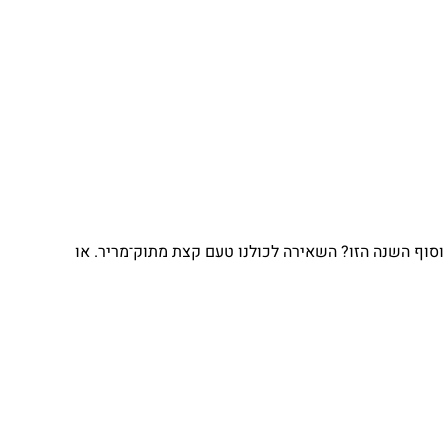
וף השנה הזו? השאירה לכולנו טעם קצת מתוק־מריר. או