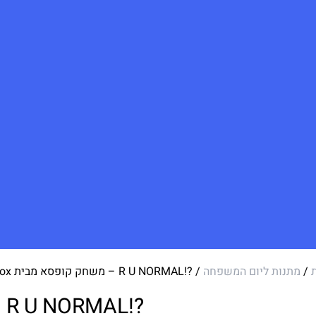
/
מתנות ליום המשפחה
/ ?!R U NORMAL – משחק קופסא מבית Oh my Box