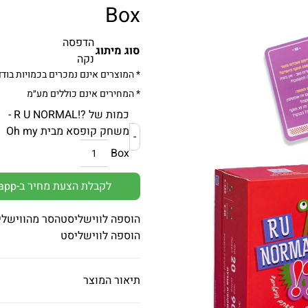
Box
הדפסה
סוג מיתוג
נקה
* המוצרים אינם נמכרים בכמויות בודד
* המחירים אינם כוללים מע״מ
כמות של ?!R U NORMAL -
משחק קופסא מבית Oh my
-
Box
לקבלת הצעת מחיר ב-Whatsapp
הוספה לווישליסט
הסר מהווישלי
הוספה לווישליסט
תיאור המוצר