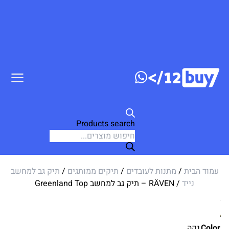
דלג לתוכן
Products search
עמוד הבית
/
מתנות לעובדים
/
תיקים ממותגים
/
תיק גב למחשב
נייד
/ RÄVEN – תיק גב למחשב Greenland Top
Color
נקה