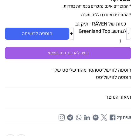
* המוצרים אינם נמכרים בכמויות בודדות.
* המחירים אינם כוללים מע״מ
כמות של RÄVEN - תיק גב
למחשב Greenland Top
-
+
הוספה לרשימה
רוצה להרכיב קיט בעצמי
הוספה לווישליסט
הסר מהווישליסט שלי
הוספה לווישליסט
תיאור המוצר
שיתוף: