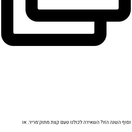
וף השנה הזו? השאירה לכולנו טעם קצת מתוק־מריר. או