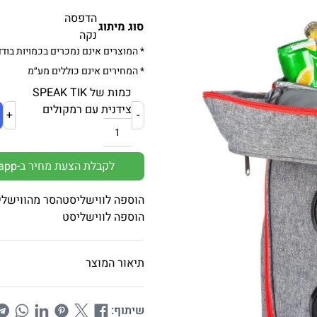
הדפסה
סוג מיתוג
נקה
* המוצרים אינם נמכרים בכמויות בודד
* המחירים אינם כוללים מע״מ
כמות של SPEAK TIK
צידנית עם רמקולים
+
-
לקבלת הצעת מחיר ב-Whatsapp
הוספה לווישליסט
הסר מהווישלי
הוספה לווישליסט
תיאור המוצר
שיתוף: