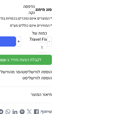
הדפסה
סוג מיתוג
נקה
* המוצרים אינם נמכרים בכמויות בודד
* המחירים אינם כוללים מע״מ
כמות של
Travel Fix
+
-
לקבלת הצעת מחיר ב-Whatsapp
הוספה לווישליסט
הסר מהווישלי
הוספה לווישליסט
תיאור המוצר
שיתוף: