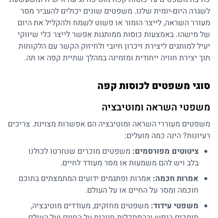
לשגרה היום-יומית שלנו. משפטים שונים יכולים להעביר מסר
מעורר השראה, לייצר הומור או פשוט לשמח ולהקליל את היום
של מישהו. באמצעות
כוסות ממותגות
אפשר לייצר כלי שיווקי
יעיל למותגים ליצירת זיכרון חיובי ולחיזוק הקשר עם הלקוחות
תוך יצירת חוויה ייחודית ומזמינה במהלך שתיית קפה או תה.
סוגי משפטים לכוסות קפה
משפטי השראה ומוטיבציה
משפטים מעוררי השראה ומוטיבציה הם אפשרות מצוינת. צריכים
רעיונות? הינה כמה מועלים:
ציטוטים מפורסמים:
משפטים מוכרים שנחרטו לכולנו
בלב ויש להם משמעות או מסר מעודד לחיים.
אמרות חכמה:
אמרות ופתגמים ידועים המתמצתים בתוכם
חוכמה ומסר על החיים או על העולם.
משפטי עידוד:
משפטים מחזקים, מעודדים מוטיבציה,
תומכים בנפש ובהסתכלות חיובית על החיים ועל העולם