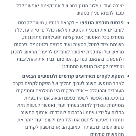
יצירה ועוד. שילוב מגוון רחב של אטרקציות יאפשר לכל
עובד למצוא עניין בנופש
פרסום תוכנית הנופש
– לקראת הנופש, חשוב לפרסם
לעובדים את תוכנית הנופש המלאה כולל פרטי היעד, לו"ז
מפורט ככל האפשר, אטרקציות ופעילויות מתוכננות,
רשימת ציוד לטיול
, הסעות ועוד פרטים רלוונטיים. פרסום
מראש של התוכנית יאפשר לעובדים להיערך מראש, לתכנן
ולהתארגן בהתאם. כמו כן, הפרסום יגביר את ההתלהבות
וציפייה לקראת הנופש המתוכנן
הפקת לקחים מאירועים קודמים ולנופשים הבאים
–
לאחר הנופש, חשוב לערוך תהליך של הפקת לקחים בקרב
העובדים וההנהלה – אילו חלקים היו מוצלחים ומספקים
בנופש, מה אפשר לשפר בפעם הבאה, אם היו בעיות
מסוימות שצריך למנוע בעתיד ועוד, ואפשר לעשות זאת
בקלות על ידי שימוש
בברכות לעובדים
. איסוף המשוב
וניתוחו יאפשר ליישם את הלקחים ולשפר עוד יותר את
נופש העובדים בעתיד. כמובן, הביאו בחשבון לקחים
מנופשים קודמים