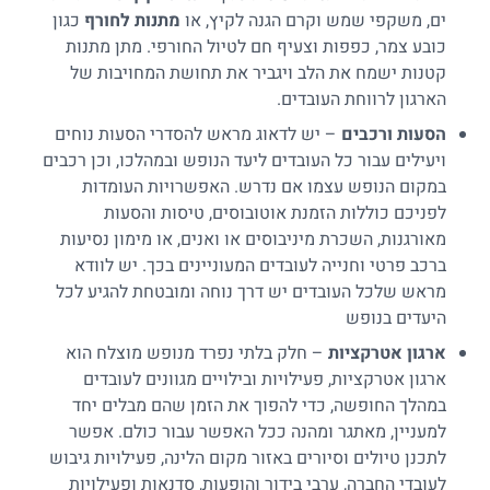
ים, משקפי שמש וקרם הגנה לקיץ, או
מתנות לחורף
כגון
כובע צמר, כפפות וצעיף חם לטיול החורפי. מתן מתנות
קטנות ישמח את הלב ויגביר את תחושת המחויבות של
הארגון לרווחת העובדים.
הסעות ורכבים
– יש לדאוג מראש להסדרי הסעות נוחים
ויעילים עבור כל העובדים ליעד הנופש ובמהלכו, וכן רכבים
במקום הנופש עצמו אם נדרש. האפשרויות העומדות
לפניכם כוללות הזמנת אוטובוסים, טיסות והסעות
מאורגנות, השכרת מיניבוסים או ואנים, או מימון נסיעות
ברכב פרטי וחנייה לעובדים המעוניינים בכך. יש לוודא
מראש שלכל העובדים יש דרך נוחה ומובטחת להגיע לכל
היעדים בנופש
ארגון אטרקציות
– חלק בלתי נפרד מנופש מוצלח הוא
ארגון אטרקציות, פעילויות ובילויים מגוונים לעובדים
במהלך החופשה, כדי להפוך את הזמן שהם מבלים יחד
למעניין, מאתגר ומהנה ככל האפשר עבור כולם. אפשר
לתכנן טיולים וסיורים באזור מקום הלינה,
פעילויות גיבוש
לעובדי החברה
, ערבי בידור והופעות, סדנאות ופעילויות