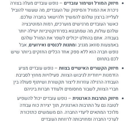
חיזוק המורל ושימור עובדים
– נופש עובדים מעלה בצורה
ניכרת את המורל והסיפוק של העובדים, מה שעשוי להוביל
לעלייה ברצון שלהם להמשיך ולהישאר בחברה שלכם.
כאשר העובדים מרגישים מוערכים, רמות המוטיבציה
שלהם עולות, מה שמתבטא בפרודוקטיביות יעילה יותר
בעבודה. אתם בהחלט יכולים לשפר את המורל שלהם
באמצעות סוואג מגניב
ו
מתנות לכנסים ואירועים
, אבל
נופש חברה הוא ללא ספק אחד הכלים החזקים ביותר שיש
לכם בתחום
חיזוק הקשרים האישיים בצוות
– נופש עובדים מציע
הזדמנות ייחודית לגיבוש הצוות. פעילויות מחוץ לסביבת
העבודה הרגילה עוזרות ליצור תקשורת ושיתוף פעולה בין
חברי הצוות, לשבור מחסומים ולעודד חברות ביניהם
חיזוק התרבות הארגונית
– נופש עובדים יכול להשפיע
לטובה גם על התרבות הארגונית, תוך יצירת כוח עבודה
מלוכד המתאים ליעדי החברה. הם משמשים כתזכורת
לערכי החברה ומחויבותה לרווחת העובדים