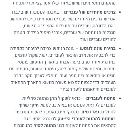
מתקנים מתאימים ושיש באזור שלו אטרקציות רלוונטיות
צרכים מיוחדים של עובדים
– בתכנון הנופש, חשוב לברר
אם יש צרכים מיוחדים של עובדים מסוימים שיש להתחשב
בהם. לדוגמה, עובדים עם מוגבלות המצריכה נגישות,
מגבלות תזונתיות של עובדים, צורכי טיפול בילדים קטנים
להורים עובדים ועוד
בחירת עונה לנופש
– עונת הנופש צריכה להיבחר בקפידה
כדי להבטיח את מרב ההנאה לעובדים. יש לשקול גורמים
כמו מזג אוויר נעים ביעד הנבחר בתאריך הנופש, עומסי
תיירות, זמינות של מקומות לינה, טיסות והסעות, חפיפה עם
חגים או חופשות בית ספר ועוד. מומלץ לערוך סקר בקרב
העובדים כדי לנסות למצוא פשרה בנושא התאריך המתאים
לעובדים והתאמתו ליעד הנבחר
מתנות לעובדים
– כדאי לשקול מתן מתנות סמליות
לעובדים לקראת הנופש או במהלכו, למשל
תיקי שרוך
לטיולים,
גאדג'טים
, בקבוקי מים, ואפשר להשתמש בעוד
רעיונות למתנות לעובדי היי-טק
לדוגמא. אפשר גם
להתאים את המתנות לעונות כגון
מתנות לקיץ
כמו מגבות