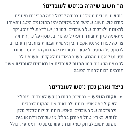
מה חשוב שיהיה בנופש לעובדים?
חופשת עובדים מוצלחת צריכה לכלול כמה מרכיבים חיוניים.
קודם כול, חשוב שהיעד והפעילויות יהיו מתוכננים היטב ויתאימו
לרצונות ולצרכים של העובדים. כמו כן, יש לדאוג ללוגיסטיקה
מתאימה כגון תחבורה ותנאי לינה נוחים. נוסף על כך, החוויה
צריכה לעודד אינטראקציה בין אישית ועבודת צוות בין העובדים.
לבסוף, על הנופש לאפשר לעובדים להתרחק מהעומס בעבודה
ופשוט ליהנות מהרגע. חשוב מאוד גם להקדיש תשומת לב
לפרטים הקטנים כמו
מתנות לעובדים
או
מארזים לעובדים
אשר
תורמים רבות לחוויה הטובה.
כיצד נארגן נכון נופש לעובדים?
מקום הנופש
– בבחירת מקום הנופש לעובדים, מומלץ
לשקול כמה אפשרויות ולהתאים את המקום לצרכים
ולהעדפות של העובדים. האפשרויות יכולות לכלול מלון
לנופש בארץ, טיול מאורגן בחו"ל, או שכירת וילה או בית
נופש. חשוב לבדוק שמקום הנופש נגיש, נקי ומטופח, כולל