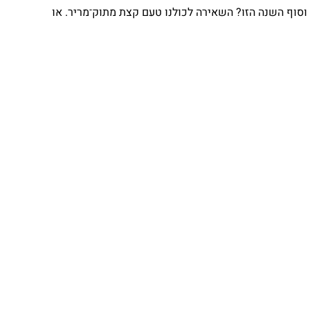
וף השנה הזו? השאירה לכולנו טעם קצת מתוק־מריר. או