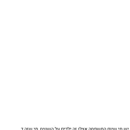
יש מי שיום המשפחה אצלו זה ילדים על השטיח, מי שזה ד