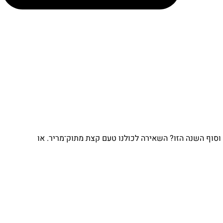
וף השנה הזו? השאירה לכולנו טעם קצת מתוק־מריר. או